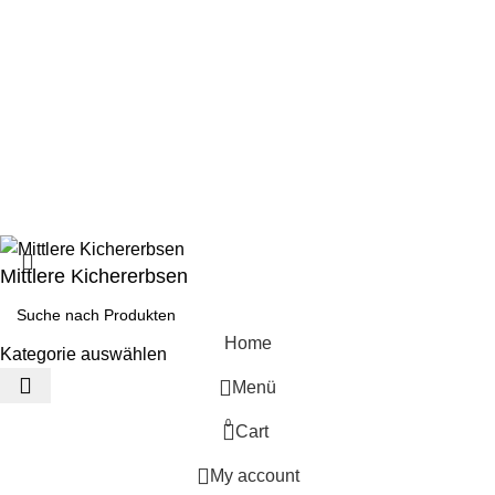
Mein Konto
Meine Bestellungen
Soziale Kontakte:
2025
Sadrasupply
DATENSCHUTZERKLÄRUNG
IMPRESSUM
COOKIE-RICHTLINIE
AGB
Mittlere Kichererbsen
Home
Kategorie auswählen
Menü
0
Cart
My account