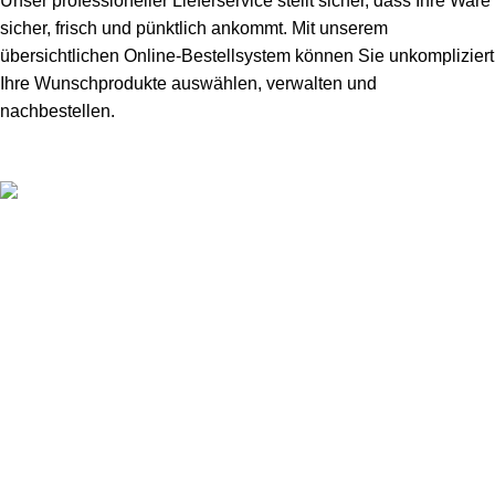
Unser professioneller Lieferservice stellt sicher, dass Ihre Ware
sicher, frisch und pünktlich ankommt. Mit unserem
übersichtlichen Online-Bestellsystem können Sie unkompliziert
Ihre Wunschprodukte auswählen, verwalten und
nachbestellen.
Ihr Spezialist für hochwertige Lebensmittel
+49 176 216 956 48
Beliebte Kategorien
Nützliche Links
Home
Kontakt
Über uns