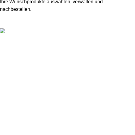
Ihre Wunschprodukte auswählen, verwalten und
nachbestellen.
Ihr Spezialist für hochwertige Lebensmittel
+49 176 216 956 48
Beliebte Kategorien
Nützliche Links
Home
Kontakt
Über uns
Mein Konto
Meine Bestellungen