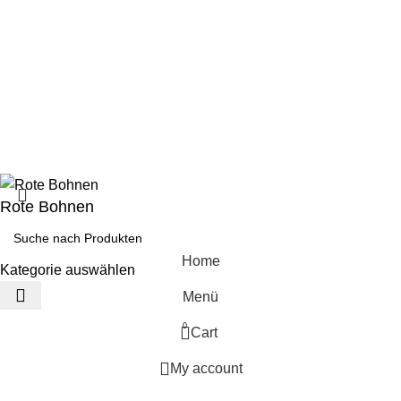
Soziale Kontakte:
2025
Sadrasupply
DATENSCHUTZERKLÄRUNG
IMPRESSUM
COOKIE-RICHTLINIE
AGB
Rote Bohnen
Home
Kategorie auswählen
Menü
0
Cart
ترشیجات
My account
ک