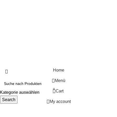
Mein Konto
Meine Bestellungen
Soziale Kontakte:
2025
Sadrasupply
DATENSCHUTZERKLÄRUNG
IMPRESSUM
COOKIE-RICHTLINIE
AGB
Home
Menü
0
Cart
Kategorie auswählen
Search
My account