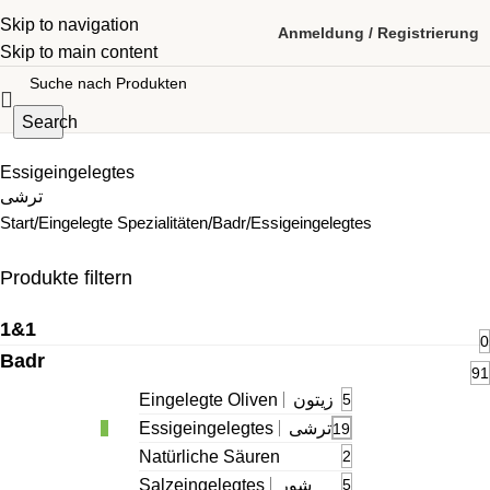
Skip to navigation
Anmeldung / Registrierung
Skip to main content
Search
Essigeingelegtes
ترشی
Start
Eingelegte Spezialitäten
Badr
Essigeingelegtes
Produkte filtern
1&1
0
Badr
91
Eingelegte Oliven
زیتون
5
Essigeingelegtes
ترشی
19
Natürliche Säuren
2
Salzeingelegtes
شور
5