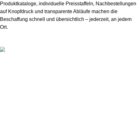
Produktkataloge, individuelle Preisstaffeln, Nachbestellungen
auf Knopfdruck und transparente Abläufe machen die
Beschaffung schnell und übersichtlich – jederzeit, an jedem
Ort.
Ihr Spezialist für hochwertige Lebensmittel
+49 176 216 956 48
Beliebte Kategorien
Nützliche Links
Home
Kontakt
Über uns