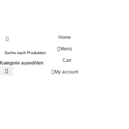
2025
Sadrasupply
DATENSCHUTZERKLÄRUNG
IMPRESSUM
COOKIE-RICHTLINIE
AGB
Home
Menü
Cart
Kategorie auswählen
My account