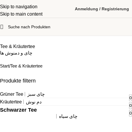
Skip to navigation
Anmeldung / Registrierung
Skip to main content
Tee & Kräutertee
چای و دمنوش‌ ها
Start
Tee & Kräutertee
Produkte filtern
Grüner Tee
چای سبز
0
Kräutertee
دم نوش
0
Schwarzer Tee
0
چای سیاه