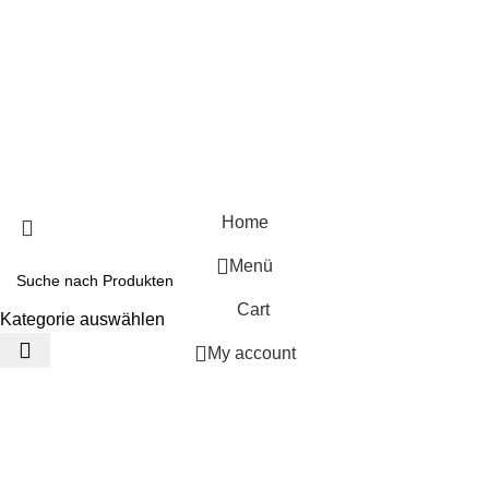
Soziale Kontakte:
2025
Sadrasupply
DATENSCHUTZERKLÄRUNG
IMPRESSUM
COOKIE-RICHTLINIE
AGB
Home
Menü
Cart
Kategorie auswählen
My account