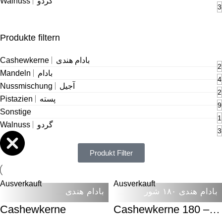
Walnuss
گردو
3
Produkte filtern
Cashewkerne
بادام هندی
2
Mandeln
بادام
4
Nussmischung
آجیل
2
Pistazien
پسته
9
Sonstige
1
Walnuss
گردو
3
Produkt Filter
Ausverkauft
Ausverkauft
بادام هندی ۱۸۰ شور
بادام هندی
Cashewkerne
Cashewkerne 180 –