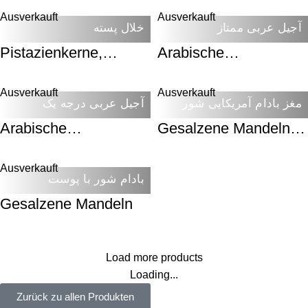
Ausverkauft
Ausverkauft
آجیل عربی ممتاز
خلال پسته
Pistazienkerne,
Arabische
geschnitten
Nussmischung –
Premium
Ausverkauft
Ausverkauft
مغز بادام آمریکایی شور
آجیل عربی درجه یک
Arabische
Gesalzene Mandeln
Nussmischung – Erste
(Amerikanisch)
Klasse
Ausverkauft
بادام شور با پوست
Gesalzene Mandeln
Load more products
Loading...
Zurück zu allen Produkten