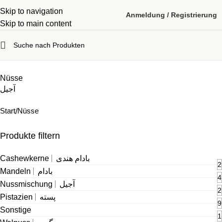
Skip to navigation
Anmeldung / Registrierung
Skip to main content
Nüsse
آجیل
Start
Nüsse
Produkte filtern
Cashewkerne
بادام هندی
2
Mandeln
بادام
4
Nussmischung
آجیل
2
Pistazien
پسته
9
Sonstige
1