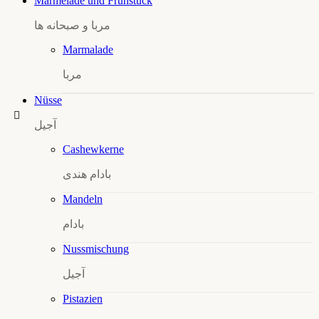
Marmelade und Frühstück
مربا و صبحانه‌ ها
Marmalade
مربا
Nüsse
آجیل
Cashewkerne
بادام هندی
Mandeln
بادام
Nussmischung
آجیل
Pistazien