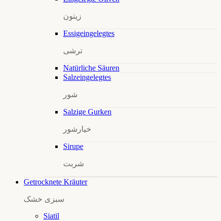
زیتون
Essigeingelegtes
ترشی
Natürliche Säuren
Salzeingelegtes
شور
Salzige Gurken
خیارشور
Sirupe
شربت
Getrocknete Kräuter
سبزی خشک
Siatil