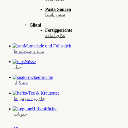
Pasta-Saucen
سس پاستا
Gilani
Fertiggerichte
غذای آماده
Marmelade und Frühstück
مربا و صبحانه‌ ها
Nüsse
آجیل
Trockenfrüchte
خشکبار
Tee & Kräutertee
چای و دمنوش‌ ها
Hülsenfrüchte
حبوبات