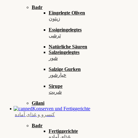
Badr
Eingelegte Oliven
زیتون
Essigeingelegtes
ترشی
Natürliche Säuren
Salzeingelegtes
شور
Salzige Gurken
خیارشور
Sirupe
شربت
Gilani
Konserven und Fertiggerichte
کنسرو و غذای آماده
Badr
Fertiggerichte
غذای آماده