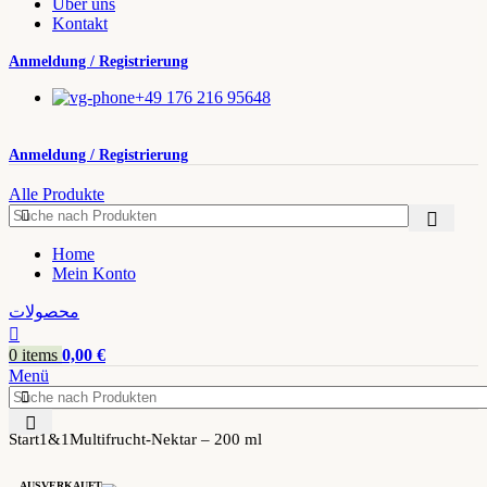
Über uns
Kontakt
Anmeldung / Registrierung
+49 176 216 95648
Anmeldung / Registrierung
Alle Produkte
Home
Mein Konto
محصولات
0
items
0,00
€
Menü
Start
1&1
Multifrucht-Nektar – 200 ml
AUSVERKAUFT