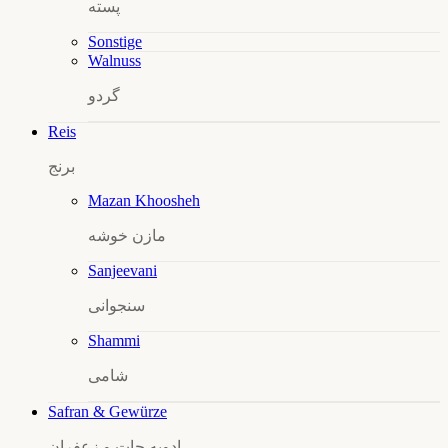
پسته
Sonstige
Walnuss
گردو
Reis
برنج
Mazan Khoosheh
مازن خوشه
Sanjeevani
سنجوانی
Shammi
شامی
Safran & Gewürze
ادویه‌ جات و زعفران