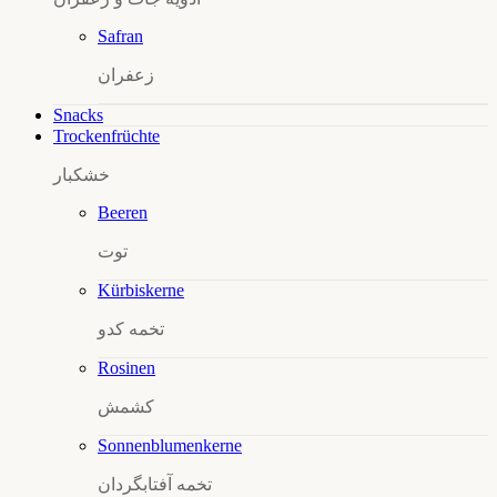
Safran
زعفران
Snacks
Trockenfrüchte
خشکبار
Beeren
توت
Kürbiskerne
تخمه کدو
Rosinen
کشمش
Sonnenblumen­kerne
تخمه آفتابگردان