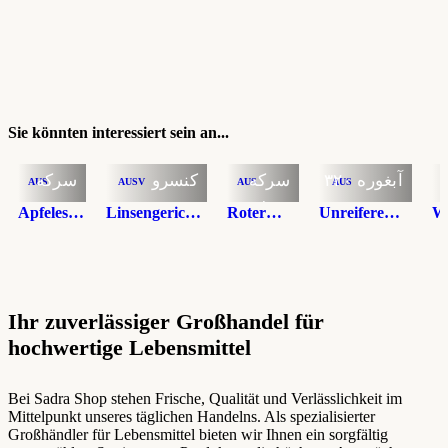
Sie könnten interessiert sein an...
آبغوره ۳۲۰
سرکه
کنسرو
سرکه
AUS
AUSV
AUS
AUS
VE
ERKA
VE
VER
سی سی
تقطیری
عدسی ۴۱۰
سیب
RK
UFT
RK
KAU
Apfelessig
Linsengericht–
Roter
Unreifere
W
AUF
AUF
FT
T
T
– 320 cc
410 g
Tafel-
Traubensaft
in
۳۲۰
گرمی
قرمز
Essig
„Abghooreh“
To
سی
۵۰۰
(destilliert)
– 320 cc
29
سی
سی
– 500 cc
Ihr zuverlässiger Großhandel für
سی
hochwertige Lebensmittel
Bei Sadra Shop stehen Frische, Qualität und Verlässlichkeit im
Mittelpunkt unseres täglichen Handelns. Als spezialisierter
Großhändler für Lebensmittel bieten wir Ihnen ein sorgfältig