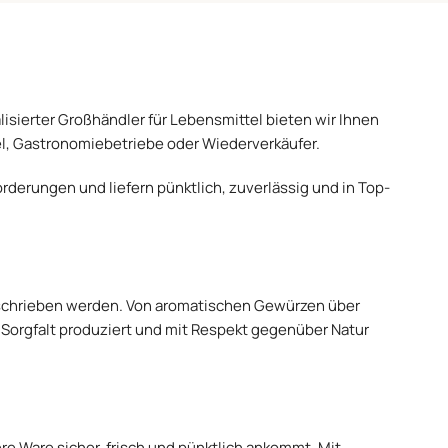
lisierter Großhändler für Lebensmittel bieten wir Ihnen
l, Gastronomiebetriebe oder Wiederverkäufer.
orderungen und liefern pünktlich, zuverlässig und in Top-
geschrieben werden. Von aromatischen Gewürzen über
t Sorgfalt produziert und mit Respekt gegenüber Natur
Ihre Ware sicher, frisch und pünktlich ankommt. Mit