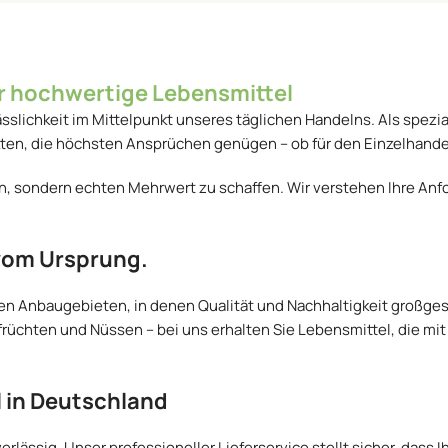
ür hochwertige Lebensmittel
ässlichkeit im Mittelpunkt unseres täglichen Handelns. Als spezia
kten, die höchsten Ansprüchen genügen – ob für den Einzelhande
fern, sondern echten Mehrwert zu schaffen. Wir verstehen Ihre Anf
 vom Ursprung.
len Anbaugebieten, in denen Qualität und Nachhaltigkeit groß
früchten und Nüssen – bei uns erhalten Sie Lebensmittel, die mi
l in Deutschland
erlässig. Unser professioneller Lieferservice stellt sicher, dass 