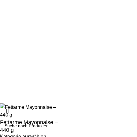
Home
Kontakt
Über uns
Mein Konto
Meine Bestellungen
Soziale Kontakte:
2025
Sadrasupply
DATENSCHUTZERKLÄRUNG
IMPRESSUM
COOKIE-RICHTLINIE
AGB
Fettarme Mayonnaise –
440 g
Kategorie auswählen